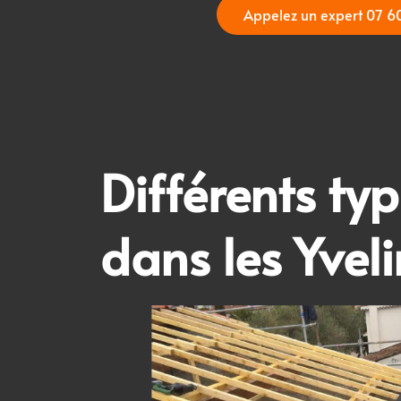
Appelez un expert 07 6
Différents
typ
dans les
Yvel