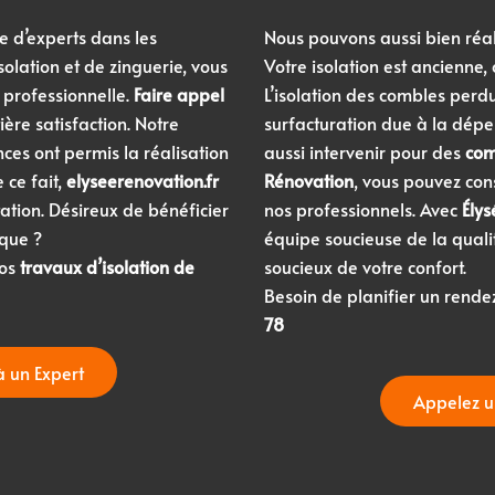
 d’experts dans les
Nous pouvons aussi bien réa
olation et de zinguerie, vous
Votre isolation est ancienne,
 professionnelle.
Faire appel
L’isolation des combles perd
ière satisfaction. Notre
surfacturation due à la dépe
ces ont permis la réalisation
aussi intervenir pour des
com
e ce fait,
elyseerenovation.fr
Rénovation
, vous pouvez con
tion. Désireux de bénéficier
nos professionnels. Avec
Ély
ique ?
équipe soucieuse de la quali
vos
travaux d’isolation de
soucieux de votre confort.
Besoin de planifier un rende
78
à un Expert
Appelez u