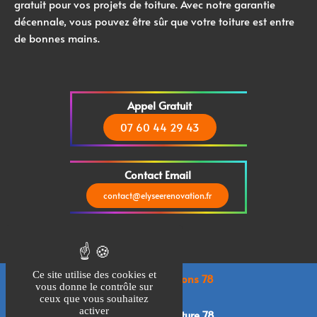
gratuit pour vos projets de toiture. Avec notre garantie
décennale, vous pouvez être sûr que votre toiture est entre
de bonnes mains.
Appel Gratuit
07 60 44 29 43
Contact Email
contact@elyseerenovation.fr
Ce site utilise des cookies et
Zones Interventions 78
vous donne le contrôle sur
ceux que vous souhaitez
activer
Lieu d'Intervention nettoyage toiture 78