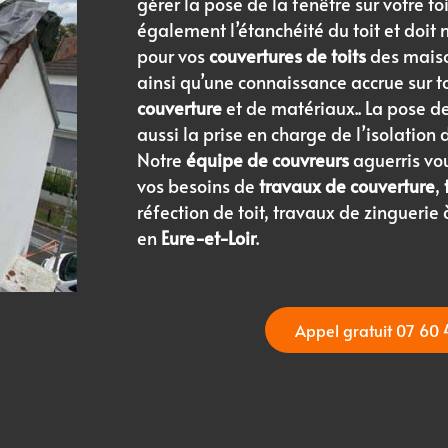
gérer la pose de la fenêtre sur votre to
également l’étanchéité du toit et doit 
pour vos
couvertures de toits
des maiso
ainsi qu’une connaissance accrue sur t
couverture
et de matériaux.. La pose d
aussi la prise en charge de l’isolation 
Notre
équipe de couvreurs
aguerris vo
vos besoins de
travaux de couverture
,
réfection de toit, travaux de zinguerie 
en
Eure-et-Loir
.
Appel gratuit 07 60 