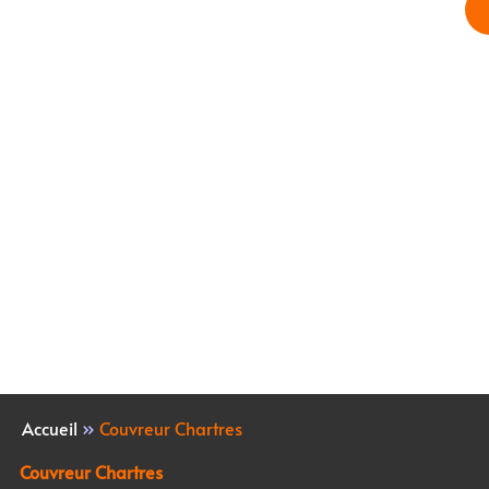
Accueil
»
Couvreur Chartres
Couvreur Chartres