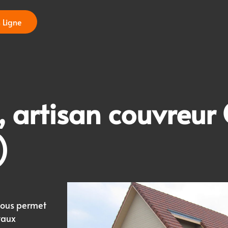
 Ligne
, artisan
couvreur 
)
vous permet
vaux