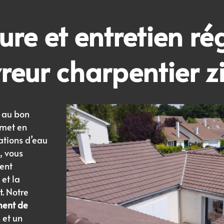
ture
et entretien ré
reur charpentier
z
s au bon
rmet en
rations d’eau
, vous
ent
 et la
t. Notre
ment de
 et un