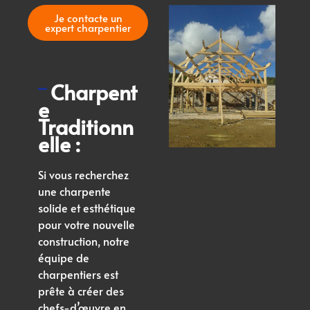
Je contacte un
expert charpentier
Charpent
e
Traditionn
elle :
Si vous recherchez
une charpente
solide et esthétique
pour votre nouvelle
construction, notre
équipe de
charpentiers est
prête à créer des
chefs-d’œuvre en