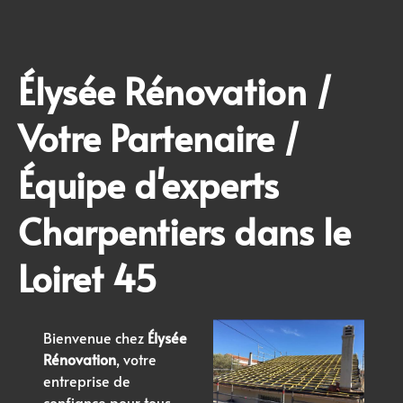
Élysée Rénovation /
Votre Partenaire /
Équipe d'experts
Charpentiers dans le
Loiret 45
Bienvenue chez
Élysée
Rénovation
, votre
entreprise de
confiance pour tous